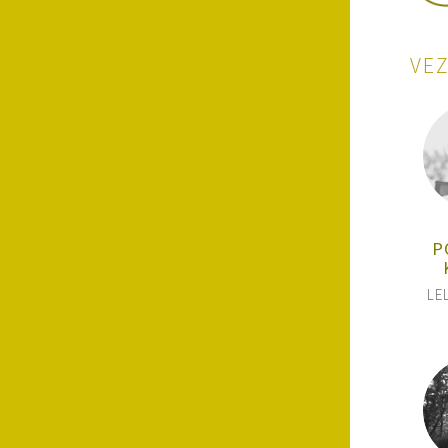
VE
P
LE