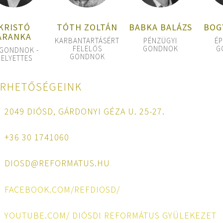
TÓTH ZOLTÁN
KRISTÓ
BABKA BALÁZS
BOG
ARANKA
KARBANTARTÁSÉRT
PÉNZÜGYI
ÉP
FELELŐS
GONDNOK
G
GONDNOK -
GONDNOK
ELYETTES
ÉRHETŐSÉGEINK
2049 DIÓSD, GÁRDONYI GÉZA U. 25-27.
+36 30 1741060
DIOSD@REFORMATUS.HU
FACEBOOK.COM/REFDIOSD/
YOUTUBE.COM/ DIÓSDI REFORMÁTUS GYÜLEKEZET