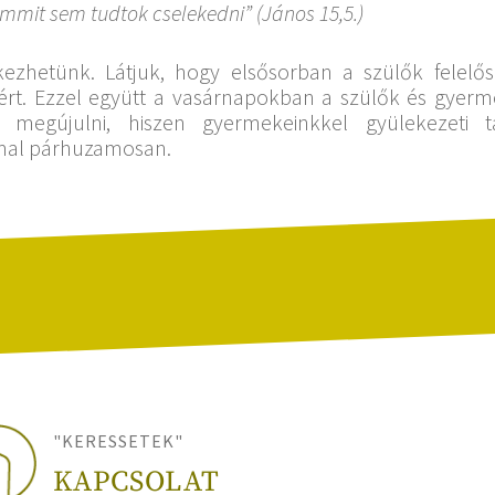
mmit sem tudtok cselekedni” (János 15,5.)
érkezhetünk. Látjuk, hogy elsősorban a szülők felelő
ért. Ezzel együtt a vasárnapokban a szülők és gyer
”, megújulni, hiszen gyermekeinkkel gyülekezeti 
mmal párhuzamosan.
"KERESSETEK"
KAPCSOLAT