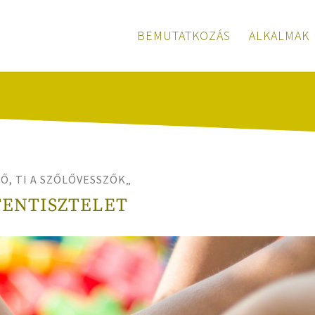
BEMUTATKOZÁS
ALKALMAK
Ő, TI A SZŐLŐVESSZŐK
„
TENTISZTELET