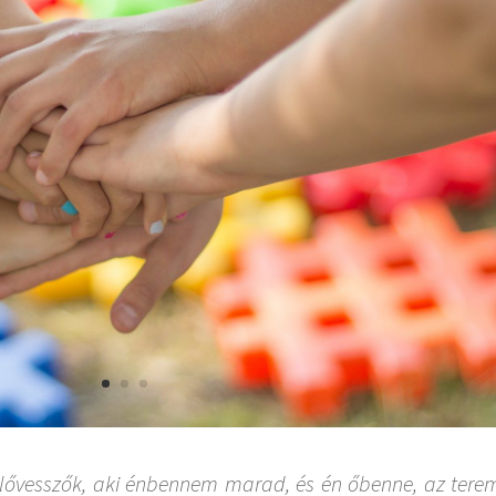
zőlővesszők, aki énbennem marad, és én őbenne, az tere