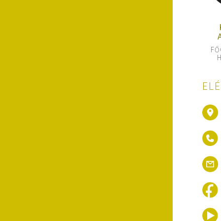
FŐ
H
EL