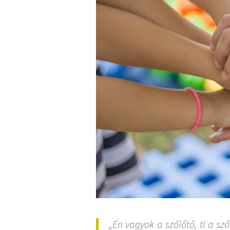
„Én vagyok a szőlőtő, ti a s