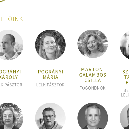
ZETŐINK
MARTON-
SZ
POGRÁNYI
OGRÁNYI
GALAMBOS
T
MÁRIA
KÁROLY
CSILLA
E
LELKIPÁSZTOR
LKIPÁSZTOR
FŐGONDNOK
BE
LEL