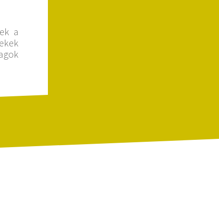
sek a
mekek
tagok