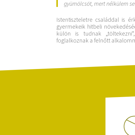
gyümölcsöt, mert nélkülem se
Istentiszteletre családdal is 
gyermekeik hitbeli növekedésé
külön is tudnak „töltekezni
foglalkoznak a felnőtt alkalo